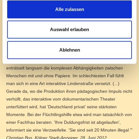
Alle zulassen
"Man soll sich fremd fühlen in der Heimat, wird durch Ämter
geführt, kann in Call-Shops mit der zurückgelassenen Familie in
Nigeria oder Weißrussland telefonieren (die kommen wirklich
Auswahl erlauben
per Skype auf den Bildschirm), sich unter der Hand Arbeit in der
Altenbetreuung, in unbelüfteten Nähereien oder gleich im
Ablehnen
Bordell suchen. Im besten Falle kommt man nicht gleich
dahinter, wer hier Zuschauer und wer Schauspieler ist, und
enträtselt langsam die komplexen Abhängigkeiten zwischen
Menschen mit und ohne Papiere. Im schlechtesten Fall fühlt
man sich in eine Art interaktive Lindenstraße versetzt. (...)
Gerade da, wo die Produktion ihren pädagogischen Impuls nicht
verhüllt, das interaktive vom dokumentarischen Theater
unterfüttert wird, hat 'Deutschland privat' seine stärksten
Momente. Bei der Flüchtlingshilfe etwa wird man tatsächlich von
einer Fachfrau beraten. 'Ihre Duldungsfrist ist abgelaufen',
informiert sie eine Verzweifelte. 'Sie sind seit 20 Minuten illegal.'"
Christian Bos, Kölner Stadt-Anzeiger, 28. Juni 2012