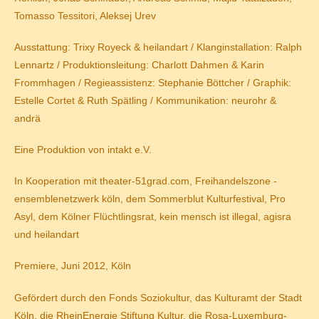
Tomasso Tessitori, Aleksej Urev
Ausstattung:
Trixy Royeck & heilandart
/ Klanginstallation:
Ralph
Lennartz
/ Produktionsleitung:
Charlott Dahmen & Karin
Frommhagen
/ Regieassistenz:
Stephanie Böttcher
/ Graphik:
Estelle Cortet & Ruth Spätling
/ Kommunikation:
neurohr &
andrä
Eine Produktion von
intakt e.V.
In Kooperation mit
theater-51grad.com, Freihandelszone -
ensemblenetzwerk köln, dem Sommerblut Kulturfestival, Pro
Asyl, dem Kölner Flüchtlingsrat, kein mensch ist illegal, agisra
und heilandart
Premiere, Juni 2012, Köln
Gefördert durch
den Fonds Soziokultur, das Kulturamt der Stadt
Köln, die RheinEnergie Stiftung Kultur, die Rosa-Luxemburg-