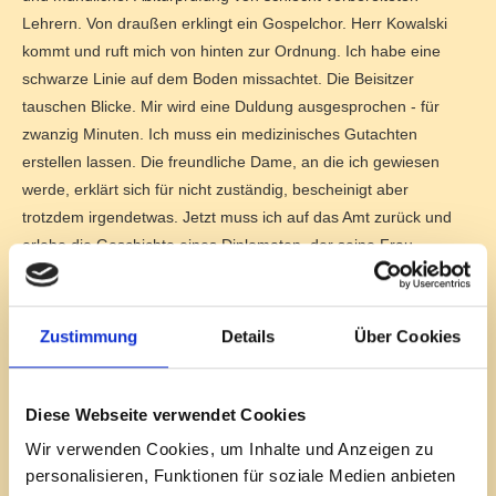
Lehrern. Von draußen erklingt ein Gospelchor. Herr Kowalski
kommt und ruft mich von hinten zur Ordnung. Ich habe eine
schwarze Linie auf dem Boden missachtet. Die Beisitzer
tauschen Blicke. Mir wird eine Duldung ausgesprochen - für
zwanzig Minuten. Ich muss ein medizinisches Gutachten
erstellen lassen. Die freundliche Dame, an die ich gewiesen
werde, erklärt sich für nicht zuständig, bescheinigt aber
trotzdem irgendetwas. Jetzt muss ich auf das Amt zurück und
erlebe die Geschichte eines Diplomaten, der seine Frau
misshandelt, aber aufgrund seines Status' nicht bestraft werden
kann. Acht Leute sind vor mir dran. Meine Duldung ist
abgelaufen. Der Blick schweift. Vieles gibt es hier auf drei
Zustimmung
Details
Über Cookies
Stockwerken: ein skurriles Reisebüro, ein merkwürdiges
Fotostudio, ein Restaurant mit leckerem exotischem Eintopf,
Menschen, die versuchen – in guter oder schlechter Absicht –
Diese Webseite verwendet Cookies
mit uns Illegalen Geschäfte zu machen, einen durch das Haus
Wir verwenden Cookies, um Inhalte und Anzeigen zu
marodierenden Abschiebepolizisten und ... und ... und ...
personalisieren, Funktionen für soziale Medien anbieten
Das Besondere: Alle spielen. Nicht nur die 27 Mitwirkenden,