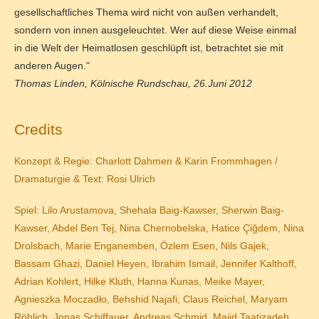
gesellschaftliches Thema wird nicht von außen verhandelt,
sondern von innen ausgeleuchtet. Wer auf diese Weise einmal
in die Welt der Heimatlosen geschlüpft ist, betrachtet sie mit
anderen Augen."
Thomas Linden, Kölnische Rundschau, 26.Juni 2012
Credits
Konzept & Regie:
Charlott Dahmen & Karin Frommhagen
/
Dramaturgie & Text:
Rosi Ulrich
Spiel:
Lilo Arustamova, Shehala Baig-Kawser, Sherwin Baig-
Kawser, Abdel Ben Tej, Nina Chernobelska, Hatice Çiğdem, Nina
Drolsbach, Marie Enganemben, Özlem Esen, Nils Gajek,
Bassam Ghazi, Daniel Heyen, Ibrahim Ismail, Jennifer Kalthoff,
Adrian Kohlert, Hilke Kluth, Hanna Kunas, Meike Mayer,
Agnieszka Moczadło, Behshid Najafi, Claus Reichel, Maryam
Röhlich, Jonas Schiffauer, Andreas Schmid, Majid Taatizadeh,