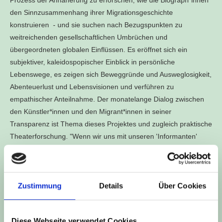
den Sinnzusammenhang ihrer Migrationsgeschichte
konstruieren - und sie suchen nach Bezugspunkten zu
weitreichenden gesellschaftlichen Umbrüchen und
übergeordneten globalen Einflüssen. Es eröffnet sich ein
subjektiver, kaleidospopischer Einblick in persönliche
Lebenswege, es zeigen sich Beweggründe und Ausweglosigkeit,
Abenteuerlust und Lebensvisionen und verführen zu
empathischer Anteilnahme. Der monatelange Dialog zwischen
den Künstler*innen und den Migrant*innen in seiner
Transparenz ist Thema dieses Projektes und zugleich praktische
Theaterforschung. "Wenn wir uns mit unseren 'Informanten'
treffen, fühlt es sich fast an wie Freundschaft - aber dennoch
sind fein auszutarierende Fragegrenzen da." (Isis Krüger im
Vorgeschaut-Interview mit Dorothea Marcus, akt.46 Oktober '13)
Zustimmung
Details
Über Cookies
EIN FEIND IST JEMAND DESSEN LEBENSGESCHICHTE MAN
NICHT GEHÖRT HAT steht in einer Reihe mit den beiden
Theaterprojekten “SEEGANG INS UNGEWISSE – eine theatrale
Diese Webseite verwendet Cookies