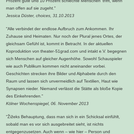
Prozent gute und 10 Prozent schlechte Menschen' trifft, wenn
man offen auf sie zugeht."
Jessica Düster, choices, 31.10.2013
"Alle verbindet der endlose Aufbruch zum Ankommen. Ihr
Zuhause sind Heimaten. Nur noch der Plural jenes Ortes, der
gleichsam Gefühl ist, kommt in Betracht. In der aktuellen
Koproduktion von theater-51grad.com und intakt e.V. begegnen
sich Menschen auf gleicher Augenhöhe. Sowohl Schauspieler
wie auch Publikum kommen nicht aneinander vorbei.
Geschichten strecken ihre Bilder und Alphabete durch den
Raum und lassen sich unvermeidlich auf Textilien, Haut wie
Synapsen nieder. Niemand verlässt die Stätte als bloße Kopie
des Einkehrenden."
Kölner Wochenspiegel, 06. November 2013
"Žižeks Behauptung, dass man sich in ein Schicksal einfühlt,
sobald man es vor sich ausgebreitet sieht, ist nichts
entgegenzusetzen. Auch wenn – wie hier – Person und