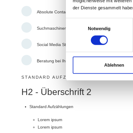
möglicherweise mit weiteren
der Dienste gesammelt habe
Absolute Contao 4 Spezialisten
Einwilligungsauswahl
Suchmaschinenmarketing und SEO
Notwendig
Social Media Strategie
Beratung bei Ihrem Vorhaben
Ablehnen
STANDARD AUFZÄHLUNG
H2 - Überschrift 2
Standard Aufzählungen
Lorem ipsum
Lorem ipsum