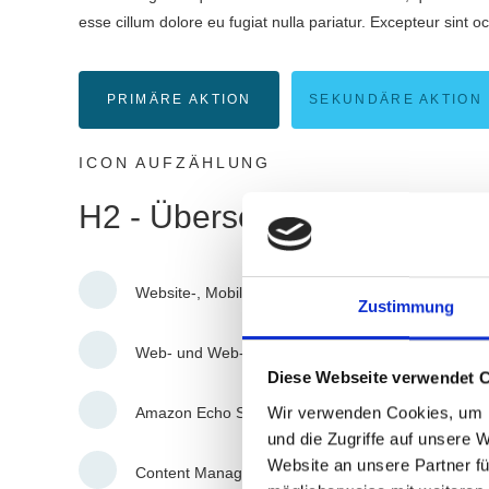
esse cillum dolore eu fugiat nulla pariatur. Excepteur sint o
PRIMÄRE AKTION
SEKUNDÄRE AKTION
ICON AUFZÄHLUNG
H2 - Überschrift 2
Website-, Mobile- und UI Design
Zustimmung
Web- und Web-App Entwicklung
Diese Webseite verwendet 
Wir verwenden Cookies, um I
Amazon Echo Skill Entwicklung
und die Zugriffe auf unsere 
Website an unsere Partner fü
Content Management (CMS) Know-How