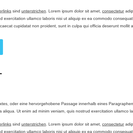
rlinks
sind
unterstrichen
. Lorem ipsum dolor sit amet,
consectetur
adip
 exercitation ullamco laboris nisi ut aliquip ex ea commodo consequat. 
ccaecat cupidatat non proident, sunt in culpa qui officia deserunt molli
1
extes, oder eine hervorgehobene Passage innerhalb eines Paragraphen. 
 aliqua. Ut enim ad minim veniam, quis nostrud exercitation ullamco labo
rlinks
sind
unterstrichen
. Lorem ipsum dolor sit amet,
consectetur
adip
 exercitation ullamco laboris nisi ut aliquip ex ea commodo consequat. 