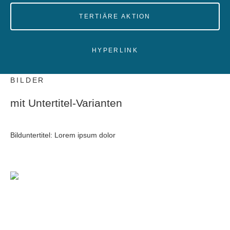
TERTIÄRE AKTION
HYPERLINK
BILDER
mit Untertitel-Varianten
Bilduntertitel: Lorem ipsum dolor
Bilduntertitel: Lorem ipsum dolor
Bild­unter­titel Hervorgehoben
BILDUNTERTITEL
als Text Element
als Text Element