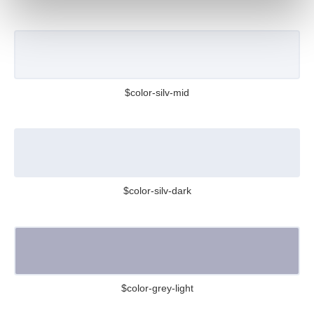
$color-silv-mid
$color-silv-dark
$color-grey-light