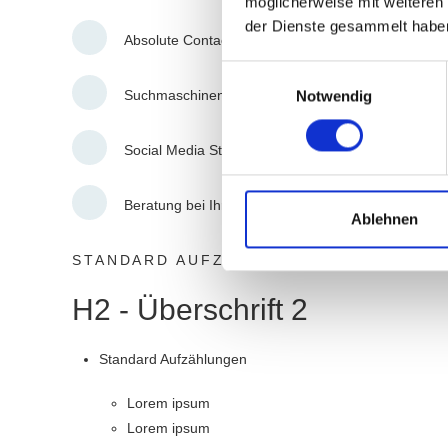
möglicherweise mit weiteren
der Dienste gesammelt habe
Absolute Contao 4 Spezialisten
Einwilligungsauswahl
Suchmaschinenmarketing und SEO
Notwendig
Social Media Strategie
Beratung bei Ihrem Vorhaben
Ablehnen
STANDARD AUFZÄHLUNG
H2 - Überschrift 2
Standard Aufzählungen
Lorem ipsum
Lorem ipsum