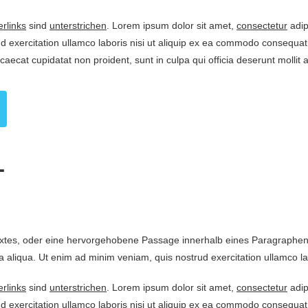
rlinks
sind
unterstrichen
. Lorem ipsum dolor sit amet,
consectetur
adip
 exercitation ullamco laboris nisi ut aliquip ex ea commodo consequat. 
ccaecat cupidatat non proident, sunt in culpa qui officia deserunt molli
1
extes, oder eine hervorgehobene Passage innerhalb eines Paragraphen. 
 aliqua. Ut enim ad minim veniam, quis nostrud exercitation ullamco labo
rlinks
sind
unterstrichen
. Lorem ipsum dolor sit amet,
consectetur
adip
 exercitation ullamco laboris nisi ut aliquip ex ea commodo consequat. 