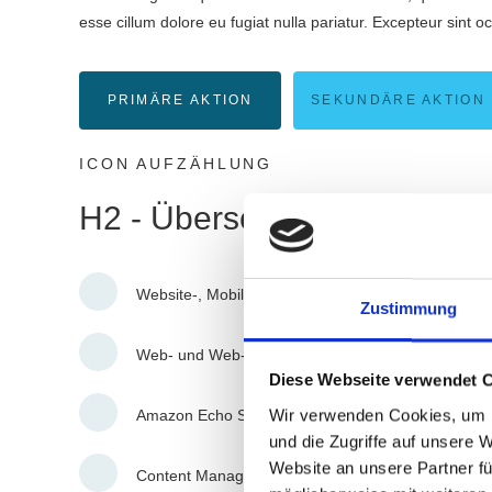
esse cillum dolore eu fugiat nulla pariatur. Excepteur sint o
PRIMÄRE AKTION
SEKUNDÄRE AKTION
ICON AUFZÄHLUNG
H2 - Überschrift 2
Website-, Mobile- und UI Design
Zustimmung
Web- und Web-App Entwicklung
Diese Webseite verwendet 
Wir verwenden Cookies, um I
Amazon Echo Skill Entwicklung
und die Zugriffe auf unsere 
Website an unsere Partner fü
Content Management (CMS) Know-How