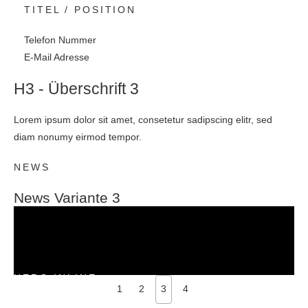
TITEL / POSITION
Telefon Nummer
E-Mail Adresse
H3 - Überschrift 3
05. AUGUST 2017
Lorem ipsum dolor sit amet, consetetur sadipscing elitr, sed
05. AUGUST 2017
Lorem ipsum dolor sit amet,
diam nonumy eirmod tempor.
05. AUGUST 2017
Lorem ipsum dolor sit amet,
consetetur sadipscing elitr
05. AUGUST 2017
NEWS
Lorem ipsum dolor sit amet,
consetetur sadipscing elitr
Lorem ipsum dolor sit amet,
consetetur sadipscing elitr
BUSINESS
News Variante 3
consetetur sadipscing elitr
CONSULTING
OFFICE
BUSINESS
HERO INLINE
1
2
3
4