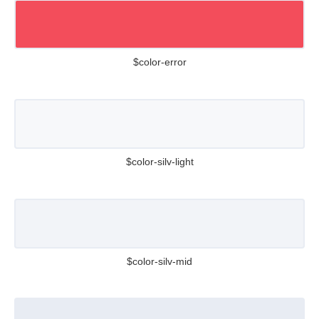
$color-error
$color-silv-light
$color-silv-mid