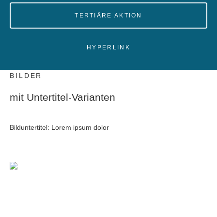
TERTIÄRE AKTION
HYPERLINK
BILDER
mit Untertitel-Varianten
Bilduntertitel: Lorem ipsum dolor
Bilduntertitel: Lorem ipsum dolor
Bild­unter­titel Hervorgehoben
BILDUNTERTITEL
als Text Element
als Text Element